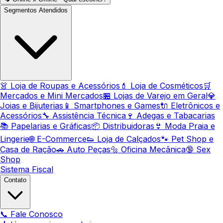
Segmentos Atendidos
👗 Loja de Roupas e Acessórios
💄 Loja de Cosméticos
🛒
Mercados e Mini Mercados
🏪 Lojas de Varejo em Geral
💎
Joias e Bijuterias
📱 Smartphones e Games
🔌 Eletrônicos e
Acessórios
🔧 Assistência Técnica
🍷 Adegas e Tabacarias
📚 Papelarias e Gráficas
📦 Distribuidoras
👙 Moda Praia e
Lingerie
🌐 E-Commerce
👟 Loja de Calçados
🐾 Pet Shop e
Casa de Ração
🚗 Auto Peças
🔩 Oficina Mecânica
🔞 Sex
Shop
Sistema Fiscal
Contato
📞 Fale Conosco