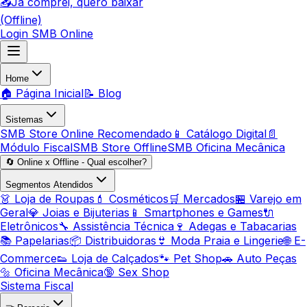
📥
Já comprei, quero baixar
(Offline)
Login SMB Online
Home
🏠 Página Inicial
📝 Blog
Sistemas
SMB Store Online
Recomendado
📱 Catálogo Digital
📄
Módulo Fiscal
SMB Store Offline
SMB Oficina Mecânica
🔄 Online x Offline - Qual escolher?
Segmentos Atendidos
👗 Loja de Roupas
💄 Cosméticos
🛒 Mercados
🏪 Varejo em
Geral
💎 Joias e Bijuterias
📱 Smartphones e Games
🔌
Eletrônicos
🔧 Assistência Técnica
🍷 Adegas e Tabacarias
📚 Papelarias
📦 Distribuidoras
👙 Moda Praia e Lingerie
🌐 E-
Commerce
👟 Loja de Calçados
🐾 Pet Shop
🚗 Auto Peças
🔩 Oficina Mecânica
🔞 Sex Shop
Sistema Fiscal