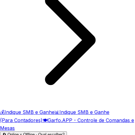
💰
Indique SMB e Ganhe
📊
Indique SMB e Ganhe
(Para Contadores)
🍽️
Garfo.APP - Controle de Comandas e
Mesas
🔄 Online x Offline - Qual escolher?