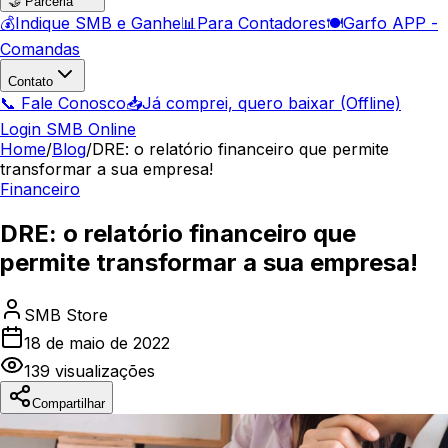
🤝 Parceria
💰
Indique SMB e Ganhe
📊
Para Contadores
🍽️
Garfo APP -
Comandas
Contato
📞 Fale Conosco
📥
Já comprei, quero baixar (Offline)
Login SMB Online
Home
/
Blog
/
DRE: o relatório financeiro que permite
transformar a sua empresa!
Financeiro
DRE: o relatório financeiro que
permite transformar a sua empresa!
SMB Store
18 de maio de 2022
139
visualizações
Compartilhar