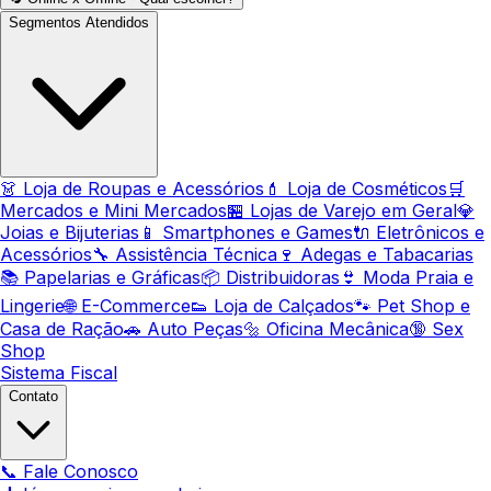
Segmentos Atendidos
👗 Loja de Roupas e Acessórios
💄 Loja de Cosméticos
🛒
Mercados e Mini Mercados
🏪 Lojas de Varejo em Geral
💎
Joias e Bijuterias
📱 Smartphones e Games
🔌 Eletrônicos e
Acessórios
🔧 Assistência Técnica
🍷 Adegas e Tabacarias
📚 Papelarias e Gráficas
📦 Distribuidoras
👙 Moda Praia e
Lingerie
🌐 E-Commerce
👟 Loja de Calçados
🐾 Pet Shop e
Casa de Ração
🚗 Auto Peças
🔩 Oficina Mecânica
🔞 Sex
Shop
Sistema Fiscal
Contato
📞 Fale Conosco