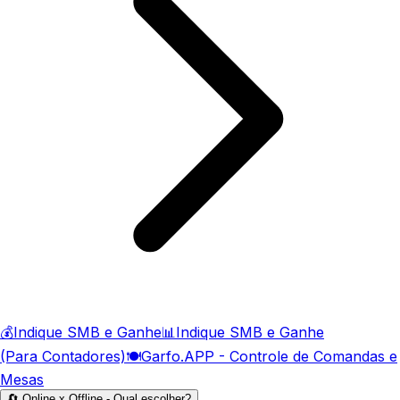
💰
Indique SMB e Ganhe
📊
Indique SMB e Ganhe
(Para Contadores)
🍽️
Garfo.APP - Controle de Comandas e
Mesas
🔄 Online x Offline - Qual escolher?