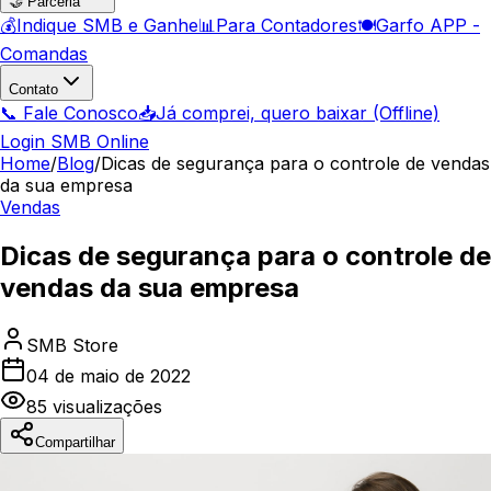
🤝 Parceria
💰
Indique SMB e Ganhe
📊
Para Contadores
🍽️
Garfo APP -
Comandas
Contato
📞 Fale Conosco
📥
Já comprei, quero baixar (Offline)
Login SMB Online
Home
/
Blog
/
Dicas de segurança para o controle de vendas
da sua empresa
Vendas
Dicas de segurança para o controle de
vendas da sua empresa
SMB Store
04 de maio de 2022
85
visualizações
Compartilhar