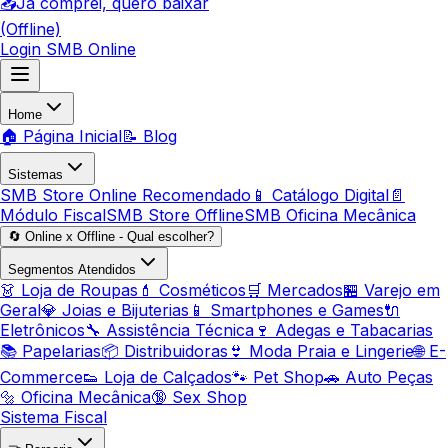
📥
Já comprei, quero baixar
(Offline)
Login SMB Online
Home
🏠 Página Inicial
📝 Blog
Sistemas
SMB Store Online
Recomendado
📱 Catálogo Digital
📄
Módulo Fiscal
SMB Store Offline
SMB Oficina Mecânica
🔄 Online x Offline - Qual escolher?
Segmentos Atendidos
👗 Loja de Roupas
💄 Cosméticos
🛒 Mercados
🏪 Varejo em
Geral
💎 Joias e Bijuterias
📱 Smartphones e Games
🔌
Eletrônicos
🔧 Assistência Técnica
🍷 Adegas e Tabacarias
📚 Papelarias
📦 Distribuidoras
👙 Moda Praia e Lingerie
🌐 E-
Commerce
👟 Loja de Calçados
🐾 Pet Shop
🚗 Auto Peças
🔩 Oficina Mecânica
🔞 Sex Shop
Sistema Fiscal