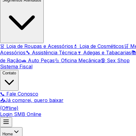
Segmentos Atendidos
👗 Loja de Roupas e Acessórios
💄 Loja de Cosméticos
🛒 M
Acessórios
🔧 Assistência Técnica
🍷 Adegas e Tabacarias
📚
de Ração
🚗 Auto Peças
🔩 Oficina Mecânica
🔞 Sex Shop
Sistema Fiscal
Contato
📞 Fale Conosco
📥
Já comprei, quero baixar
(Offline)
Login SMB Online
Home