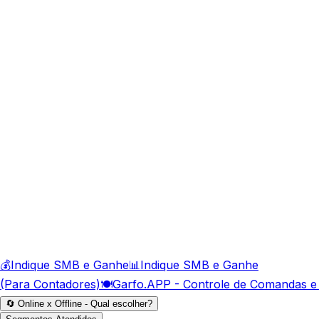
💰
Indique SMB e Ganhe
📊
Indique SMB e Ganhe
(Para Contadores)
🍽️
Garfo.APP - Controle de Comandas e
🔄 Online x Offline - Qual escolher?