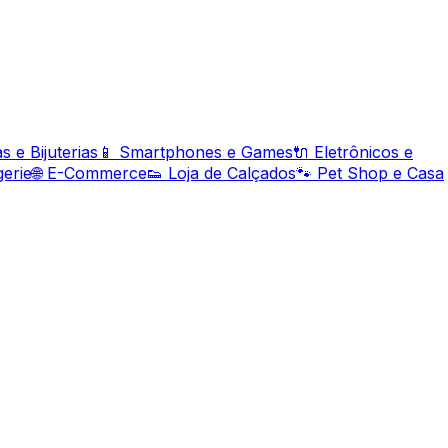
s e Bijuterias
📱 Smartphones e Games
🔌 Eletrônicos e
gerie
🌐 E-Commerce
👟 Loja de Calçados
🐾 Pet Shop e Casa