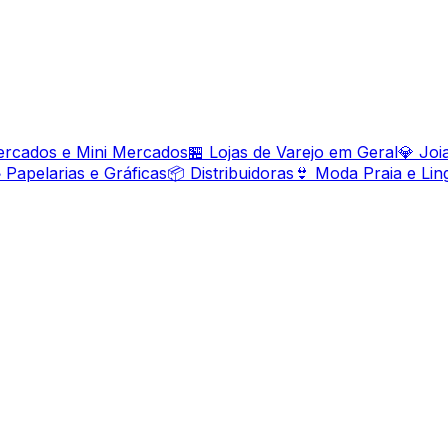
ercados e Mini Mercados
🏪 Lojas de Varejo em Geral
💎 Joia
 Papelarias e Gráficas
📦 Distribuidoras
👙 Moda Praia e Lin