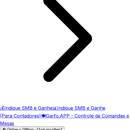
💰
Indique SMB e Ganhe
📊
Indique SMB e Ganhe
(Para Contadores)
🍽️
Garfo.APP - Controle de Comandas e
Mesas
🔄 Online x Offline - Qual escolher?