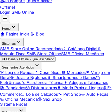
📥
Já comprei, quero baixar
(Offline)
Login SMB Online
Home
🏠 Página Inicial
📝 Blog
Sistemas
SMB Store Online
Recomendado
📱 Catálogo Digital
📄
Módulo Fiscal
SMB Store Offline
SMB Oficina Mecânica
🔄 Online x Offline - Qual escolher?
Segmentos Atendidos
👗 Loja de Roupas
💄 Cosméticos
🛒 Mercados
🏪 Varejo em
Geral
💎 Joias e Bijuterias
📱 Smartphones e Games
🔌
Eletrônicos
🔧 Assistência Técnica
🍷 Adegas e Tabacarias
📚 Papelarias
📦 Distribuidoras
👙 Moda Praia e Lingerie
🌐 E-
Commerce
👟 Loja de Calçados
🐾 Pet Shop
🚗 Auto Peças
🔩 Oficina Mecânica
🔞 Sex Shop
Sistema Fiscal