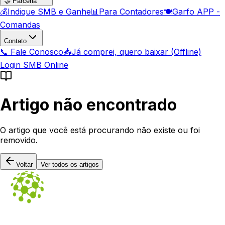
🤝 Parceria
💰
Indique SMB e Ganhe
📊
Para Contadores
🍽️
Garfo APP -
Comandas
Contato
📞 Fale Conosco
📥
Já comprei, quero baixar (Offline)
Login SMB Online
Artigo não encontrado
O artigo que você está procurando não existe ou foi
removido.
Voltar
Ver todos os artigos