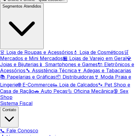
Segmentos Atendidos
👗 Loja de Roupas e Acessórios
💄 Loja de Cosméticos
🛒
Mercados e Mini Mercados
🏪 Lojas de Varejo em Geral
💎
Joias e Bijuterias
📱 Smartphones e Games
🔌 Eletrônicos e
Acessórios
🔧 Assistência Técnica
🍷 Adegas e Tabacarias
📚 Papelarias e Gráficas
📦 Distribuidoras
👙 Moda Praia e
Lingerie
🌐 E-Commerce
👟 Loja de Calçados
🐾 Pet Shop e
Casa de Ração
🚗 Auto Peças
🔩 Oficina Mecânica
🔞 Sex
Shop
Sistema Fiscal
Contato
📞 Fale Conosco